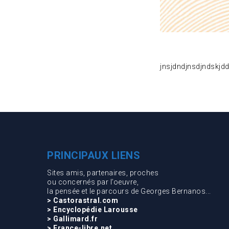
jnsjdndjnsdjndskjd
PRINCIPAUX LIENS
Sites amis, partenaires, proches
ou concernés par l’oeuvre,
la pensée et le parcours de Georges Bernanos...
> Castorastral.com
> Encyclopédie Larousse
> Gallimard.fr
> France-libre.net