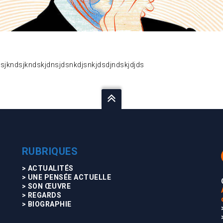
dsjkndsjkndskjdnsjdsnkdjsnkjdsdjndskjdjds
RUBRIQUES
> ACTUALITÉS
> UNE PENSÉE ACTUELLE
> SON ŒUVRE
> REGARDS
> BIOGRAPHIE