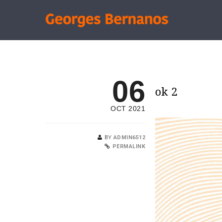
06
ok 2
OCT 2021
BY
ADMIN6512
PERMALINK