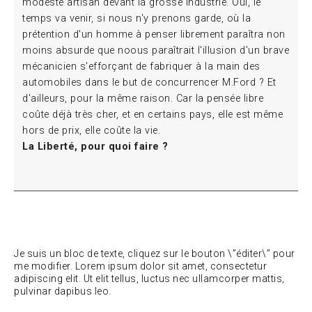
modeste artisan devant la grosse industrie. Oui, le
temps va venir, si nous n'y prenons garde, où la
prétention d'un homme à penser librement paraîtra non
moins absurde que noous paraîtrait l'illusion d'un brave
mécanicien s'efforçant de fabriquer à la main des
automobiles dans le but de concurrencer M.Ford ? Et
d'ailleurs, pour la même raison. Car la pensée libre
coûte déjà très cher, et en certains pays, elle est même
hors de prix, elle coûte la vie.
La Liberté, pour quoi faire ?
Je suis un bloc de texte, cliquez sur le bouton \”éditer\” pour
me modifier. Lorem ipsum dolor sit amet, consectetur
adipiscing elit. Ut elit tellus, luctus nec ullamcorper mattis,
pulvinar dapibus leo.