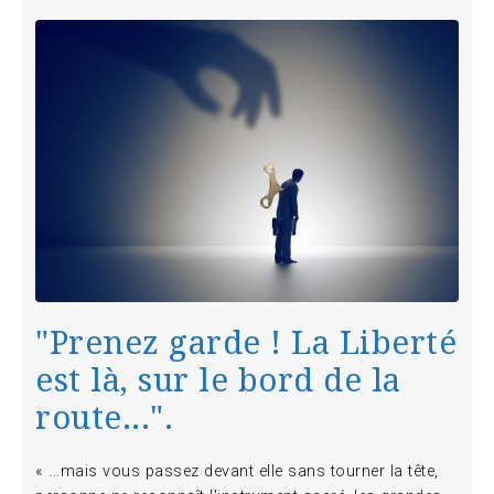
"
Prenez garde ! La Liberté
est là, sur le bord de la
route...
".
« ...mais vous passez devant elle sans tourner la tête,